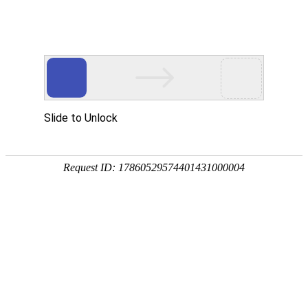
关于我们
About Us
企业介绍
公司治理
发展历程
企业荣誉
张国强
董事长、总经理
张国强先生， 1980 年出生，中国国籍，无境外永久