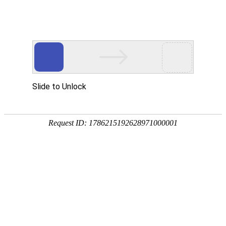
新闻中心
News Center
2024-07-12
鄂尔多斯市委副书记、市长杜汇良一行莅临亿华通调
研
7月12日，鄂尔多斯市委副书记、市长杜汇良，市政