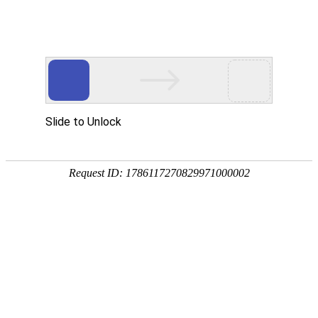
多媒体中心
Multimedia Center
图片
视频
下载
PEM电解水制氢系统
下载
PEM制氢电解槽
下载
氢雲热电联供系统
下载
G120氢燃料电池发动机