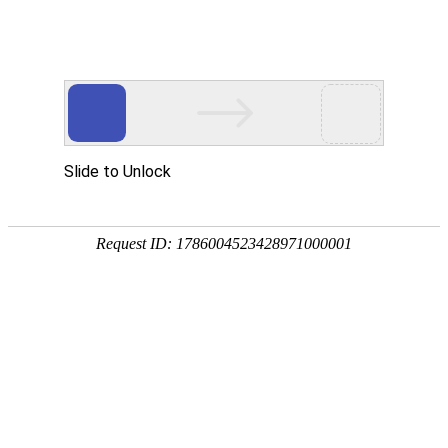
多媒体中心
Multimedia Center
图片
视频
下载
PEM电解水制氢系统
下载
PEM制氢电解槽
下载
氢雲热电联供系统
下载
G120氢燃料电池发动机