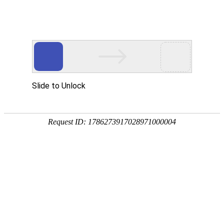
多媒体中心
Multimedia Center
图片
视频
下载
PEM电解水制氢系统
下载
PEM制氢电解槽
下载
氢雲热电联供系统
下载
G120氢燃料电池发动机