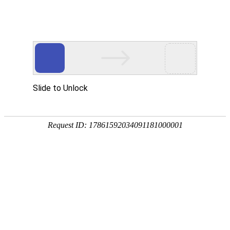
新闻中心
News Center
亿华通与中国电建昆明院签署战略合作协议
发布日期：2026-01-20
? ? ? ? 1月19日，亿华通与中国电建集团昆明勘测设计研
究院有限公司（以下简称“中国电建昆明院”）正式签署战