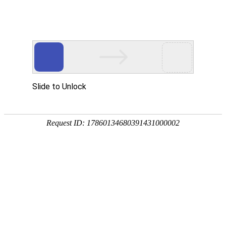
新闻中心
News Center
全国两会｜张国强2026年的两会建议
发布日期：2026-03-06
? ? ? ? 2026年全国两会期间，第十四届全国人大代表、北京亿华
通科技股份有限公司董事长张国强，提交了《关于开展氢能高速