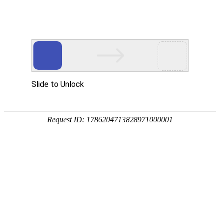
新闻中心
News Center
亿华通储能业务正式“启航”
发布日期：2026-03-24
? ? ? ? 3月23日，
亿华通储能公司
与
赛晶科技集团
（以下
简称
“
赛晶集团
”
）正式签署分散式风电储能项目
订单
。这