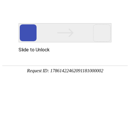
氢燃料电池发动机
Hydrogen fuel cell engine
产品参数
额定功率（kW）
241
峰值功率(kW)
261