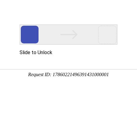
页
关于我们
产品介绍
研发创新
品牌中心
投资者关系
产品参数
-30
低
101
峰
1016×787×805
体
电
714.7
(k