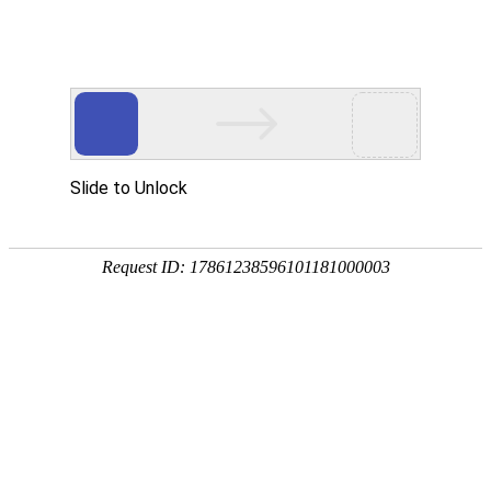
氢燃料电池发动机
Hydrogen fuel cell engine
产品参数
高压供电电压(V)
400~750
防护等级
IP68/1P6K9K