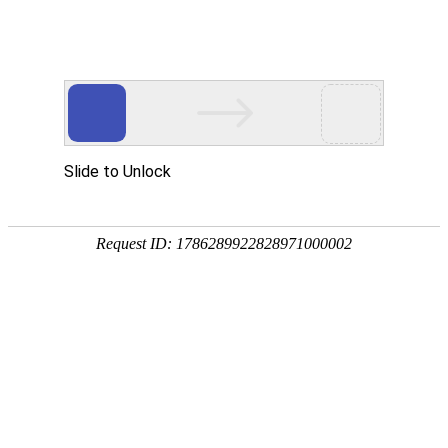
制氢设备
PEM电解槽
亿华通自主研发的首款PEM制氢设备，实现了多项
关键性能的突破，具备更快的动态响应速度、更高的
电解效率、更高的产氢压力和更小的设备占地面积。
可以实时动态跟随风、光电的瞬时波动性，实现秒级