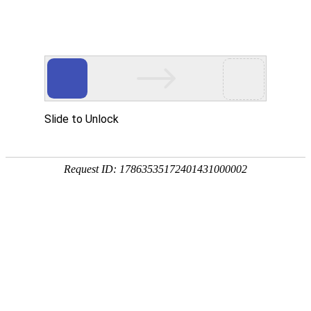
热电联供
P200
P500
燃料电池热电联供电站
系统热电综合额定功率可达200kW，额定发电功率
100kW，最高发电效率可达52%，热电综合效率可
达85%以上，系统可输出380V或200V交流电，并可
输出70-85℃的热水，具备并网和离网工作模式，可