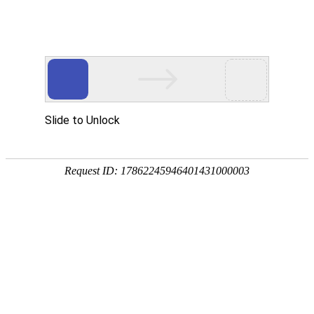
热电联供
P200
P500
燃料电池热电联供电站
系统热电额定功率可达500kW，额定发电功率
240kW，最高发电效率可达49%，热电综合效率可
达85%以上，系统可输出380V或200V交流电，并可
输出70-85℃的热水，具备并网和离网工作模式，可