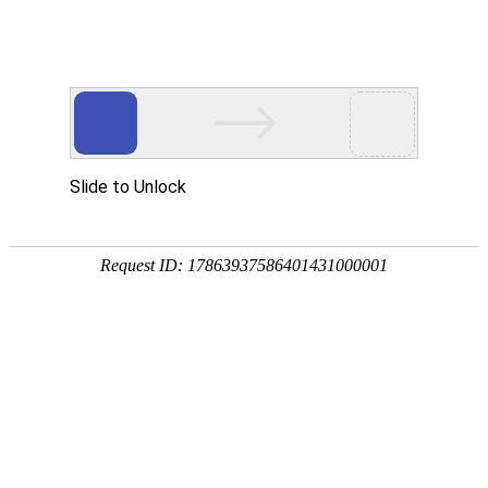
热电联供
P200
P500
燃料电池热电联供电站
系统采用模块化设计，额定功率2.5MW，峰值功率
3MW，可根据客户需求进行并联扩展。额定发电效
率46%，系统可输出380V交流电，并可输出70-85℃
的热水，具备并网和离网工作模式，可应用于工厂、