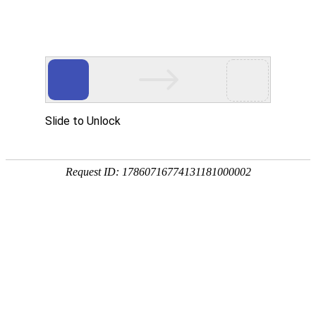
招聘信息
Bidding information
社会招聘
校园招聘
我们是中国领先的燃料电池系统制造商，拥有设计、研发、制造
燃料电池系统包括核心零部件燃料电池电堆的能力，我们的产品
主要面向商用应用(如客车和货车)。